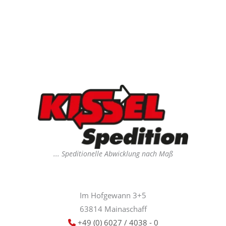
... Speditionelle Abwicklung nach Maß
Im Hofgewann 3+5
63814 Mainaschaff
+49 (0) 6027 / 4038 - 0