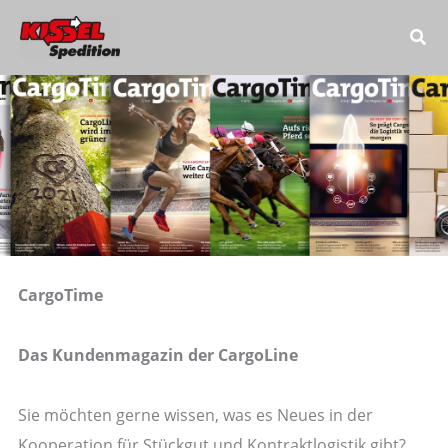
Zum
Inhalt
springen
CargoTime
Das Kundenmagazin der CargoLine
Sie möchten gerne wissen, was es Neues in der
Kooperation für Stückgut und Kontraktlogistik gibt?