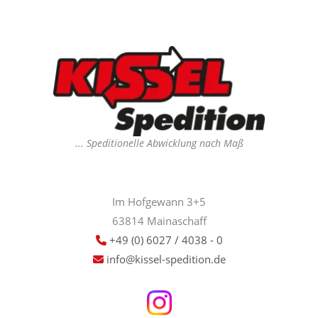
... Speditionelle Abwicklung nach Maß
Im Hofgewann 3+5
63814 Mainaschaff
+49 (0) 6027 / 4038 - 0
info@kissel-spedition.de