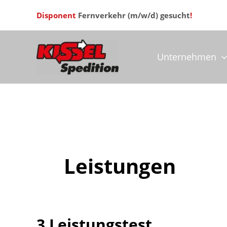
Zum
Disponent
Fernverkehr (m/w/d) gesucht
!
Inhalt
springen
Unternehmen
Leistungen
3 Leistungstest