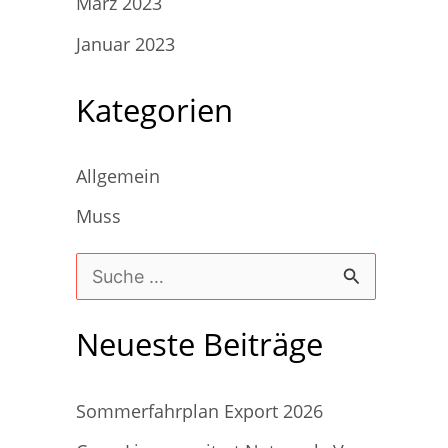
März 2023
Januar 2023
Kategorien
Allgemein
Muss
S
u
Neueste Beiträge
c
h
Sommerfahrplan Export 2026
e