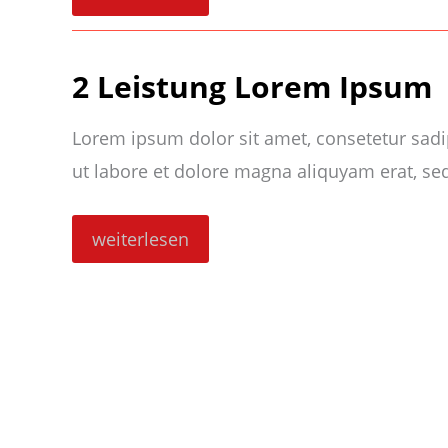
Lorem
Ipsum
Leistung
2 Leistung Lorem Ipsum
Lorem ipsum dolor sit amet, consetetur sad
ut labore et dolore magna aliquyam erat, se
2
weiterlesen
Leistung
Lorem
Ipsum