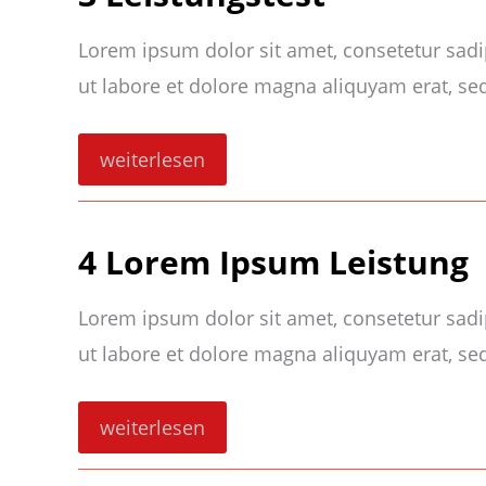
Lorem ipsum dolor sit amet, consetetur sad
ut labore et dolore magna aliquyam erat, se
3
weiterlesen
Leistungstest
4 Lorem Ipsum Leistung
Lorem ipsum dolor sit amet, consetetur sad
ut labore et dolore magna aliquyam erat, se
4
weiterlesen
Lorem
Ipsum
Leistung