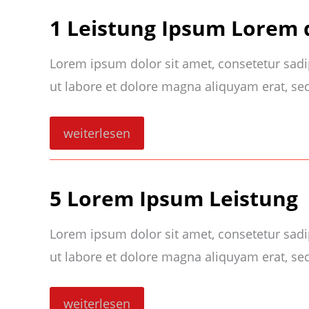
1 Leistung Ipsum Lorem 
Lorem ipsum dolor sit amet, consetetur sad
ut labore et dolore magna aliquyam erat, se
1
weiterlesen
Leistung
Ipsum
Lorem
duis
5 Lorem Ipsum Leistung
Lorem ipsum dolor sit amet, consetetur sad
ut labore et dolore magna aliquyam erat, se
5
weiterlesen