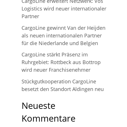
n
CargoLine erweitert Netzwerk: Vos
Logistics wird neuer internationaler
n
Partner
a
CargoLine gewinnt Van der Heijden
c
als neuen internationalen Partner
h
für die Niederlande und Belgien
:
CargoLine stärkt Präsenz im
Ruhrgebiet: Rottbeck aus Bottrop
wird neuer Franchisenehmer
Stückgutkooperation CargoLine
besetzt den Standort Aldingen neu
Neueste
Kommentare